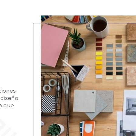
iones 
diseño 
o que 