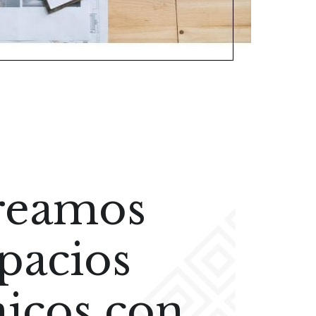
eamos 
pacios 
icos con 
ezas hechas 