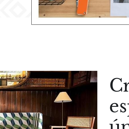
Cr
es
ún
pi