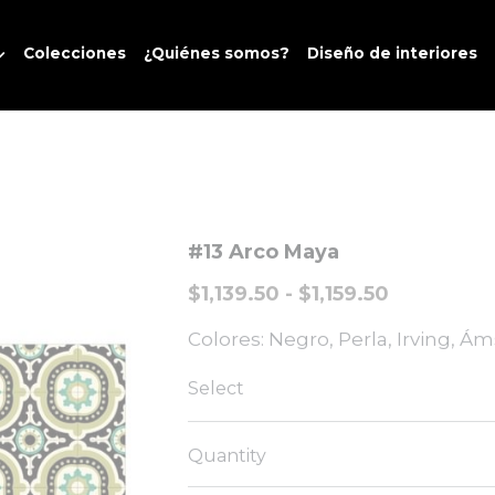
Colecciones
¿Quiénes somos?
Diseño de interiores
#13 Arco Maya
$1,139.50 - $1,159.50
Colores: Negro, Perla, Irving, 
Select
Quantity